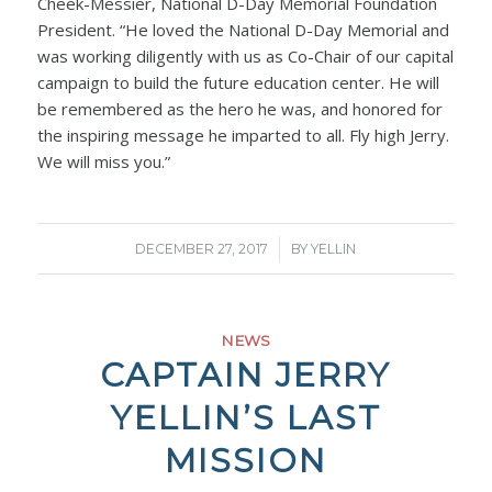
Cheek-Messier, National D-Day Memorial Foundation
President. “He loved the National D-Day Memorial and
was working diligently with us as Co-Chair of our capital
campaign to build the future education center. He will
be remembered as the hero he was, and honored for
the inspiring message he imparted to all. Fly high Jerry.
We will miss you.”
/
DECEMBER 27, 2017
BY
YELLIN
NEWS
CAPTAIN JERRY
YELLIN’S LAST
MISSION