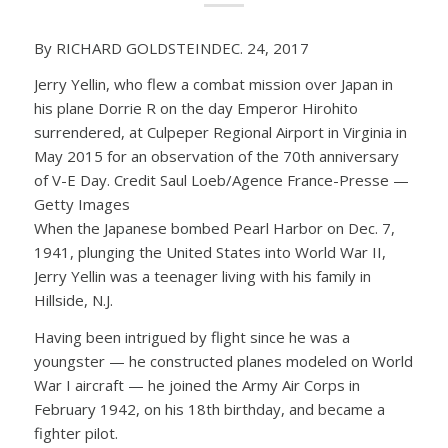
By RICHARD GOLDSTEINDEC. 24, 2017
Jerry Yellin, who flew a combat mission over Japan in
his plane Dorrie R on the day Emperor Hirohito
surrendered, at Culpeper Regional Airport in Virginia in
May 2015 for an observation of the 70th anniversary
of V-E Day. Credit Saul Loeb/Agence France-Presse —
Getty Images
When the Japanese bombed Pearl Harbor on Dec. 7,
1941, plunging the United States into World War II,
Jerry Yellin was a teenager living with his family in
Hillside, N.J.
Having been intrigued by flight since he was a
youngster — he constructed planes modeled on World
War I aircraft — he joined the Army Air Corps in
February 1942, on his 18th birthday, and became a
fighter pilot.