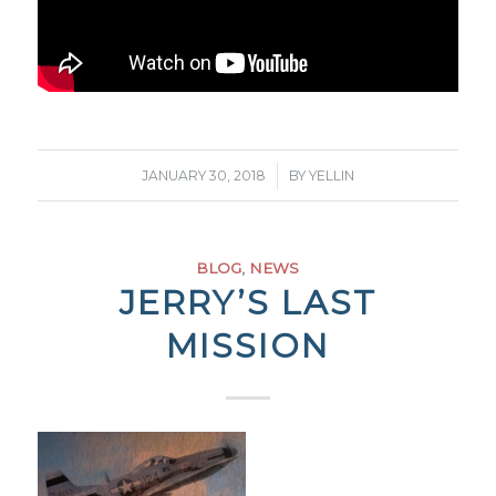
/
JANUARY 30, 2018
BY
YELLIN
BLOG
,
NEWS
JERRY’S LAST
MISSION