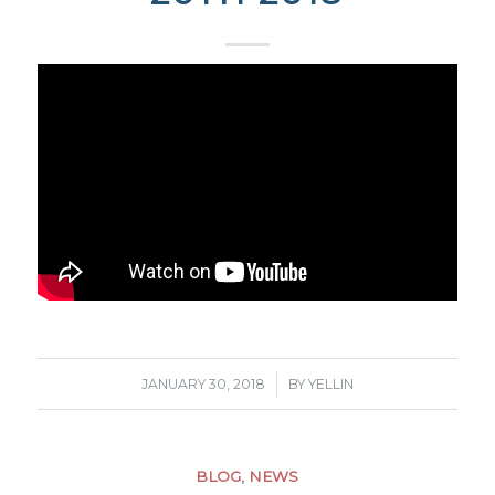
/
JANUARY 30, 2018
BY
YELLIN
BLOG
,
NEWS