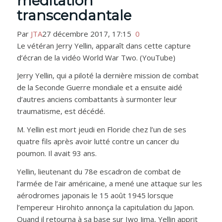
méditation
transcendantale
Par
JTA
27 décembre 2017, 17:15
0
Le vétéran Jerry Yellin, apparaît dans cette capture
d’écran de la vidéo World War Two. (YouTube)
Jerry Yellin, qui a piloté la dernière mission de combat
de la Seconde Guerre mondiale et a ensuite aidé
d’autres anciens combattants à surmonter leur
traumatisme, est décédé.
M. Yellin est mort jeudi en Floride chez l’un de ses
quatre fils après avoir lutté contre un cancer du
poumon. Il avait 93 ans.
Yellin, lieutenant du 78e escadron de combat de
l’armée de l’air américaine, a mené une attaque sur les
aérodromes japonais le 15 août 1945 lorsque
l’empereur Hirohito annonça la capitulation du Japon.
Quand il retourna à sa base sur Iwo Jima, Yellin apprit