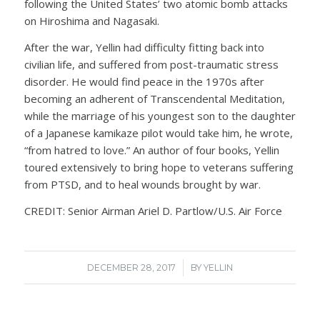
following the United States’ two atomic bomb attacks
on Hiroshima and Nagasaki.
After the war, Yellin had difficulty fitting back into
civilian life, and suffered from post-traumatic stress
disorder. He would find peace in the 1970s after
becoming an adherent of Transcendental Meditation,
while the marriage of his youngest son to the daughter
of a Japanese kamikaze pilot would take him, he wrote,
“from hatred to love.” An author of four books, Yellin
toured extensively to bring hope to veterans suffering
from PTSD, and to heal wounds brought by war.
CREDIT: Senior Airman Ariel D. Partlow/U.S. Air Force
/
DECEMBER 28, 2017
BY
YELLIN